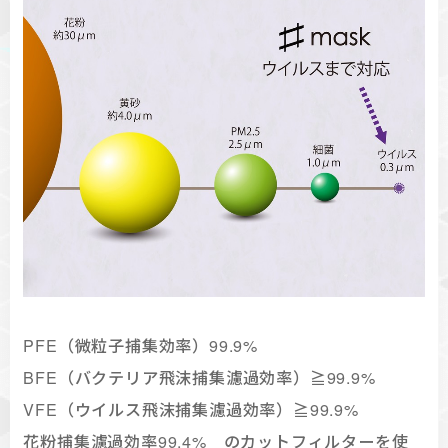
PFE（微粒子捕集効率）99.9%
BFE（バクテリア飛沫捕集濾過効率）≧99.9%
VFE（ウイルス飛沫捕集濾過効率）≧99.9%
花粉捕集濾過効率99.4% のカットフィルターを使